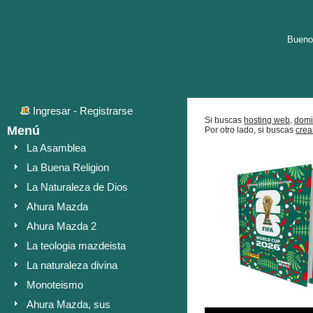
Buenos
Ingresar
-
Registrarse
Si buscas
hosting web,
domi
Menú
Por otro lado, si buscas
crea
La Asamblea
La Buena Religion
La Naturaleza de Dios
Ahura Mazda
Ahura Mazda 2
La teologia mazdeista
La naturaleza divina
Monoteismo
Ahura Mazda, sus